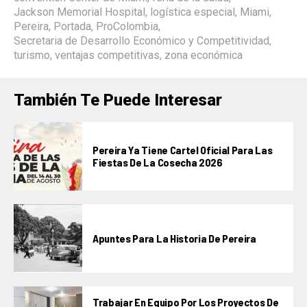
Jackson Memorial Hospital
,
logística especial
,
Miami
,
Pereira
,
Portada
,
ProColombia
,
Secretaria de Desarrollo Económico y Competitividad
,
turismo
,
ventajas competitivas
,
zona económica
También Te Puede Interesar
Pereira Ya Tiene Cartel Oficial Para Las
Fiestas De La Cosecha 2026
Apuntes Para La Historia De Pereira
Trabajar En Equipo Por Los Proyectos De