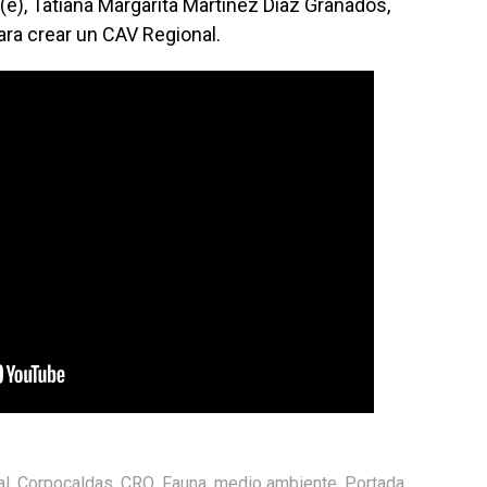
l (e), Tatiana Margarita Martínez Díaz Granados,
ara crear un CAV Regional.
al
,
Corpocaldas
,
CRQ
,
Fauna
,
medio ambiente
,
Portada
,