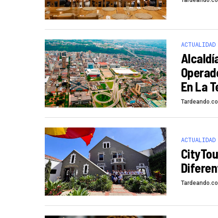
Tardeando.c
ACTUALIDAD
Alcaldí
Operado
En La 
Tardeando.c
ACTUALIDAD
CityTou
Diferen
Tardeando.c