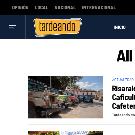
OPINIÓN
LOCAL
NACIONAL
INTERNACIONAL
INICIO
Al
ACTUALIDAD
Risaral
Caficul
Cafete
Tardeando.c