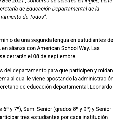
g Bee 2021’, concurso de deletreo en inglés, tiene
ecretaría de Educación Departamental de la
ntimiento de Todos”.
dominio de una segunda lengua en estudiantes de
o, en alianza con American School Way. Las
 se cerrarán el 08 de septiembre.
es del departamento para que participen y midan
ma al cual le viene apostando la administración
secretario de educación departamental, Leonardo
 6º y 7º), Semi Senior (grados 8º y 9º) y Senior
rticipar tres estudiantes por cada institución