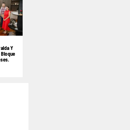
ralda Y
 Bloque
nses.