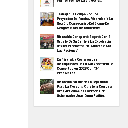
Viernes Festivo La Via Activa.
Trabajar En Equipo Por Los
Proyectos De Pereira, Risaralda Y La
Región, Compromiso Del Bloque De
Congresistas Risaraldenses.
Risaralda Conquistó Bogotá Con El
Orgullo De Su Gente Y La Excelencia
De Sus Productos En ‘Colombia Son
Las Regiones’.
En Risaralda Cerraron Las
Inscripciones De La Convocatoria De
Concertación 2026 Con 134
Propuestas.
Risaralda Fortalece La Seguridad
Para La Cosecha Cafetera Con Una
Gran Articulación Liderada Por El
Gobernador Juan Diego Patiño.