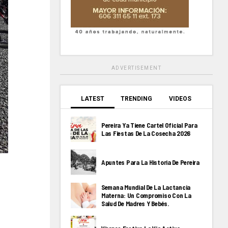
ADVERTISEMENT
LATEST
TRENDING
VIDEOS
Pereira Ya Tiene Cartel Oficial Para
Las Fiestas De La Cosecha 2026
Apuntes Para La Historia De Pereira
Semana Mundial De La Lactancia
Materna: Un Compromiso Con La
Salud De Madres Y Bebés.