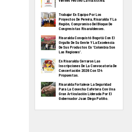
Viernes Festivo La Via Activa.
Trabajar En Equipo Por Los
Proyectos De Pereira, Risaralda Y La
Región, Compromiso Del Bloque De
Congresistas Risaraldenses.
Risaralda Conquistó Bogotá Con El
Orgullo De Su Gente Y La Excelencia
De Sus Productos En ‘Colombia Son
Las Regiones’.
En Risaralda Cerraron Las
Inscripciones De La Convocatoria De
Concertación 2026 Con 134
Propuestas.
Risaralda Fortalece La Seguridad
Para La Cosecha Cafetera Con Una
Gran Articulación Liderada Por El
Gobernador Juan Diego Patiño.