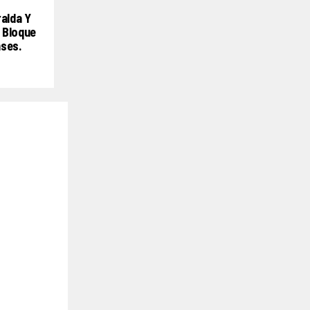
ralda Y
 Bloque
nses.