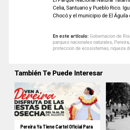
Celia, Santuario y Pueblo Rico. I
Chocó y el municipio de El Águila 
En este artículo:
Gobernacion de Ris
parques nacionales naturales
,
Pereira
proteccion de ecosistemas
,
riqueza d
También Te Puede Interesar
Pereira Ya Tiene Cartel Oficial Para