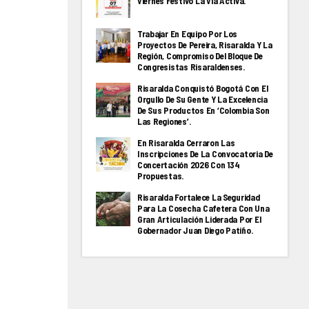
Viernes Festivo La Via Activa.
Trabajar En Equipo Por Los
Proyectos De Pereira, Risaralda Y La
Región, Compromiso Del Bloque De
Congresistas Risaraldenses.
Risaralda Conquistó Bogotá Con El
Orgullo De Su Gente Y La Excelencia
De Sus Productos En ‘Colombia Son
Las Regiones’.
En Risaralda Cerraron Las
Inscripciones De La Convocatoria De
Concertación 2026 Con 134
Propuestas.
Risaralda Fortalece La Seguridad
Para La Cosecha Cafetera Con Una
Gran Articulación Liderada Por El
Gobernador Juan Diego Patiño.