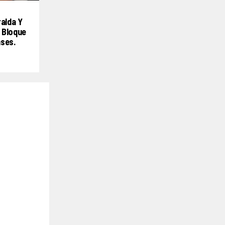
ralda Y
 Bloque
nses.