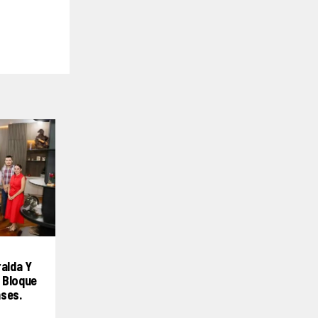
ralda Y
 Bloque
nses.