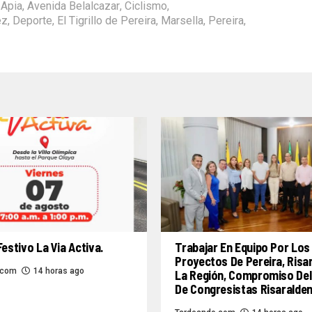
,
Apia
,
Avenida Belalcazar
,
Ciclismo
,
ez
,
Deporte
,
El Tigrillo de Pereira
,
Marsella
,
Pereira
,
Festivo La Via Activa.
Trabajar En Equipo Por Los
Proyectos De Pereira, Risa
.com
14 horas ago
La Región, Compromiso Del
De Congresistas Risaralde