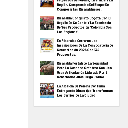
Proyectos De Pereira, Risaralda Y La
Región, Compromiso Del Bloque De
Congresistas Risaraldenses.
Risaralda Conquistó Bogotá Con El
Orgullo De Su Gente Y La Excelencia
De Sus Productos En ‘Colombia Son
Las Regiones’.
En Risaralda Cerraron Las
Inscripciones De La Convocatoria De
Concertación 2026 Con 134
Propuestas.
Risaralda Fortalece La Seguridad
Para La Cosecha Cafetera Con Una
Gran Articulación Liderada Por El
Gobernador Juan Diego Patiño.
La Alcaldía De Pereira Continúa
Entregando Obras Que Transforman
Los Barrios De La Ciudad