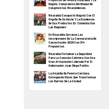
Proyectos De Pereira, Risaralda Y La
Región, Compromiso Del Bloque De
Congresistas Risaraldenses.
Risaralda Conquistó Bogotá Con El
Orgullo De Su Gente Y La Excelencia
De Sus Productos En ‘Colombia Son
Las Regiones’.
En Risaralda Cerraron Las
Inscripciones De La Convocatoria De
Concertación 2026 Con 134
Propuestas.
Risaralda Fortalece La Seguridad
Para La Cosecha Cafetera Con Una
Gran Articulación Liderada Por El
Gobernador Juan Diego Patiño.
La Alcaldía De Pereira Continúa
Entregando Obras Que Transforman
Los Barrios De La Ciudad