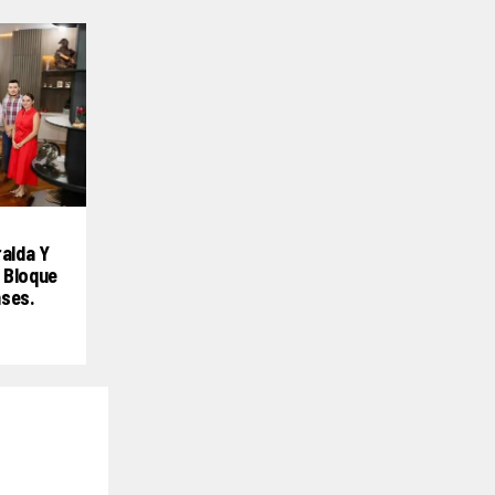
ralda Y
 Bloque
nses.