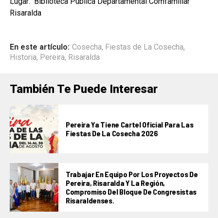
Lugar: Biblioteca Pública Departamental Comfamiliar
Risaralda
En este artículo:
Cosecha
,
Fiestas de La Cosecha
,
Historia
,
Pereira
,
Risaralda
También Te Puede Interesar
Pereira Ya Tiene Cartel Oficial Para Las
Fiestas De La Cosecha 2026
Trabajar En Equipo Por Los Proyectos De
Pereira, Risaralda Y La Región,
Compromiso Del Bloque De Congresistas
Risaraldenses.