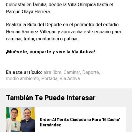
bienestar en familia, desde la Villa Olímpica hasta el
Parque Olaya Herrera.
Realiza la Ruta del Deporte en el perímetro del estadio
Hernán Ramírez Villegas y aprovecha este espacio para
caminar, trotar, montar bici o patinar.
¡Muévete, comparte y vive la Vía Activa!
En este artículo:
aire libre
,
Caminar
,
Deporte
,
medio ambiente
,
Portada
,
Via Activa
También Te Puede Interesar
Orden Al Mérito Ciudadano Para ‘El Cucho’
Hernández