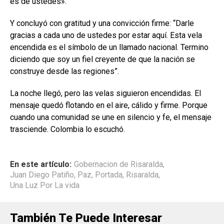
es de ustedes».
Y concluyó con gratitud y una convicción firme: “Darle
gracias a cada uno de ustedes por estar aquí. Esta vela
encendida es el símbolo de un llamado nacional. Termino
diciendo que soy un fiel creyente de que la nación se
construye desde las regiones”.
La noche llegó, pero las velas siguieron encendidas. El
mensaje quedó flotando en el aire, cálido y firme. Porque
cuando una comunidad se une en silencio y fe, el mensaje
trasciende. Colombia lo escuchó.
En este artículo:
Gobernacion de Risaralda
,
Juan Diego Patiño
,
Paz
,
Portada
,
Risaralda
,
Una Luz Por La vida
También Te Puede Interesar