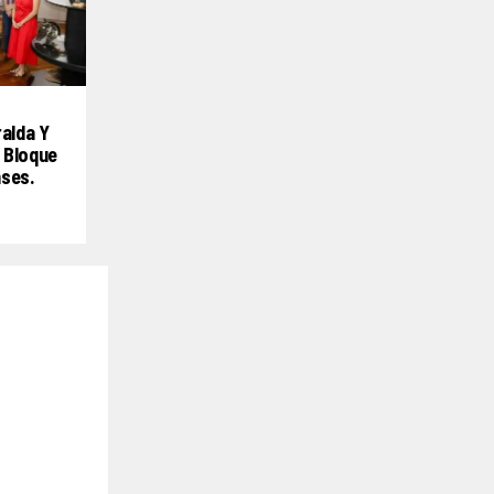
ralda Y
 Bloque
nses.