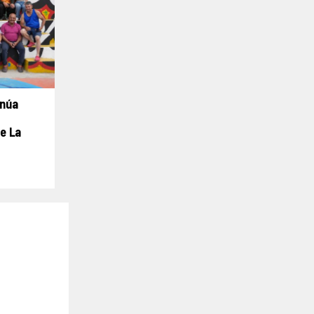
inúa
e La