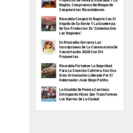
Proyectos De Pereira, Risaralda Y La
Región, Compromiso Del Bloque De
Congresistas Risaraldenses.
Risaralda Conquistó Bogotá Con El
Orgullo De Su Gente Y La Excelencia
De Sus Productos En ‘Colombia Son
Las Regiones’.
En Risaralda Cerraron Las
Inscripciones De La Convocatoria De
Concertación 2026 Con 134
Propuestas.
Risaralda Fortalece La Seguridad
Para La Cosecha Cafetera Con Una
Gran Articulación Liderada Por El
Gobernador Juan Diego Patiño.
La Alcaldía De Pereira Continúa
Entregando Obras Que Transforman
Los Barrios De La Ciudad