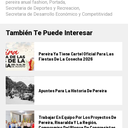
pereira anual fashion
,
Portada
,
Secretaria de Deportes y Recreacion
,
Secretaria de Desarrollo Económico y Competitividad
También Te Puede Interesar
Pereira Ya Tiene Cartel Oficial Para Las
Fiestas De La Cosecha 2026
Apuntes Para La Historia De Pereira
Trabajar En Equipo Por Los Proyectos De
Pereira, Risaralda Y La Región,
Compromiso Del Bloque De Congresistas