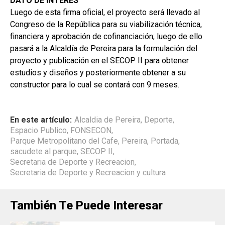
DATO DE INTERÉS
Luego de esta firma oficial, el proyecto será llevado al
Congreso de la República para su viabilización técnica,
financiera y aprobación de cofinanciación; luego de ello
pasará a la Alcaldía de Pereira para la formulación del
proyecto y publicación en el SECOP II para obtener
estudios y diseños y posteriormente obtener a su
constructor para lo cual se contará con 9 meses.
En este artículo:
Alcaldia de Pereira
,
Deporte
,
Espacio Publico
,
FONSECON
,
Parque Metropolitano del Cafe
,
Pereira
,
Portada
,
sacudete al parque
,
SECOP II
,
Secretaria de Deporte y Recreacion
,
Secretaria de Deporte y Recreacion y cultura
También Te Puede Interesar