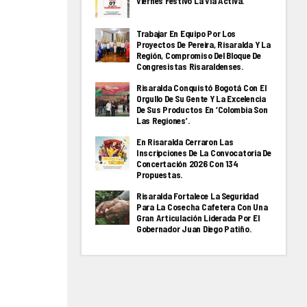
Viernes Festivo La Via Activa.
Trabajar En Equipo Por Los
Proyectos De Pereira, Risaralda Y La
Región, Compromiso Del Bloque De
Congresistas Risaraldenses.
Risaralda Conquistó Bogotá Con El
Orgullo De Su Gente Y La Excelencia
De Sus Productos En ‘Colombia Son
Las Regiones’.
En Risaralda Cerraron Las
Inscripciones De La Convocatoria De
Concertación 2026 Con 134
Propuestas.
Risaralda Fortalece La Seguridad
Para La Cosecha Cafetera Con Una
Gran Articulación Liderada Por El
Gobernador Juan Diego Patiño.