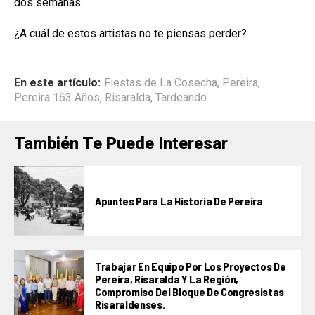
dos semanas.
¿A cuál de estos artistas no te piensas perder?
En este artículo:
Fiestas de La Cosecha
,
Pereira
,
Pereira 163 Años
,
Risaralda
,
Tardeando
También Te Puede Interesar
Apuntes Para La Historia De Pereira
Trabajar En Equipo Por Los Proyectos De
Pereira, Risaralda Y La Región,
Compromiso Del Bloque De Congresistas
Risaraldenses.