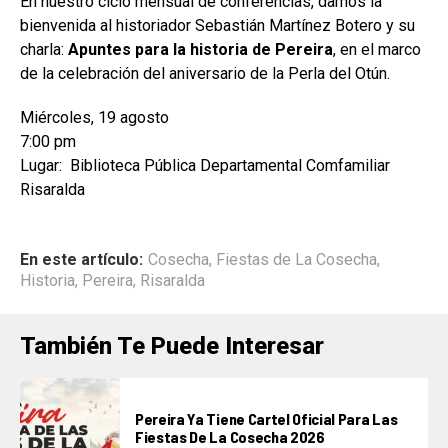
En nuestro ciclo mensual de conferencias, damos la
bienvenida al historiador Sebastián Martínez Botero y su
charla:
Apuntes para la historia de Pereira
, en el marco
de la celebración del aniversario de la Perla del Otún.
Miércoles, 19 agosto
7:00 pm
Lugar: Biblioteca Pública Departamental Comfamiliar
Risaralda
En este artículo:
Cosecha
,
Fiestas de La Cosecha
,
Historia
,
Pereira
,
Risaralda
También Te Puede Interesar
Pereira Ya Tiene Cartel Oficial Para Las
Fiestas De La Cosecha 2026