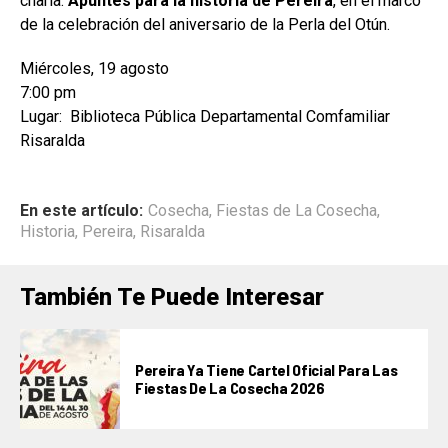
charla:
Apuntes para la historia de Pereira
, en el marco
de la celebración del aniversario de la Perla del Otún.
Miércoles, 19 agosto
7:00 pm
Lugar: Biblioteca Pública Departamental Comfamiliar
Risaralda
En este artículo:
Cosecha
,
Fiestas de La Cosecha
,
Historia
,
Pereira
,
Risaralda
También Te Puede Interesar
Pereira Ya Tiene Cartel Oficial Para Las
Fiestas De La Cosecha 2026