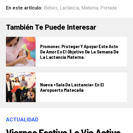
En este artículo:
Bebés
,
Lactancia
,
Materna
,
Portada
También Te Puede Interesar
Promover, Proteger Y Apoyar Este Acto
De Amor Es El Objetivo De La Semana De
La Lactancia Materna.
Nueva «Sala De Lactancia» En El
Aeropuerto Matecaña
ACTUALIDAD
Viernes Festivo La Via Activa.