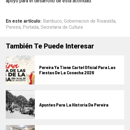
apoyo para el desarrollo de esta actividad.
En este artículo:
Bambuco
,
Gobernacion de Risaralda
,
Pereira
,
Portada
,
Secretaria de Cultura
También Te Puede Interesar
Pereira Ya Tiene Cartel Oficial Para Las
Fiestas De La Cosecha 2026
Apuntes Para La Historia De Pereira