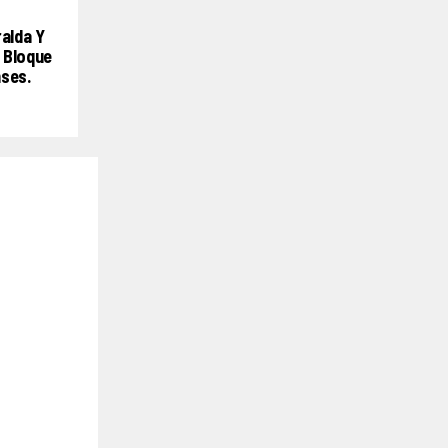
ralda Y
 Bloque
nses.