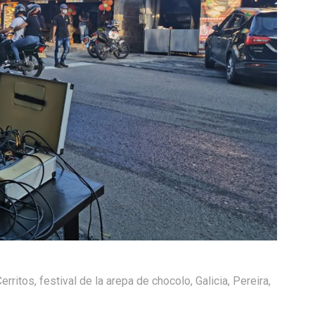
erritos
,
festival de la arepa de chocolo
,
Galicia
,
Pereira
,