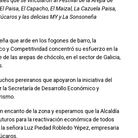
les que se vincularon al Festival de la Arepa de
l Paisa, El Capacho, El Maizal, La Cazuela Paisa,
Búcaros y las delicias MY y La Sonsoneña
leña que arde en los fogones de barro, la
co y Competitividad concentró su esfuerzo en la
 de las arepas de chócolo, en el sector de Galicia,
s.
uchos pereiranos que apoyaron la iniciativa del
or la Secretaría de Desarrollo Económico y
rismo.
an encanto de la zona y esperamos que la Alcaldía
turos para la reactivación económica de todos
o la señora Luz Piedad Robledo Yépez, empresaria
Búcaros.