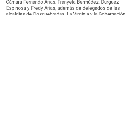
Cámara Fernando Arias, Franyela Bermúdez, Durguez
Espinosa y Fredy Arias, además de delegados de las
alcaldías de Dosquebradas, La Virginia y la Gobernación
de Risaralda.
By
Tardeando.com
Published
19 horas ago