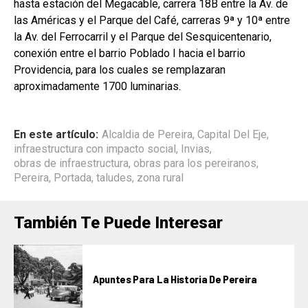
hasta estación del Megacable, carrera 18B entre la Av. de
las Américas y el Parque del Café, carreras 9ª y 10ª entre
la Av. del Ferrocarril y el Parque del Sesquicentenario,
conexión entre el barrio Poblado I hacia el barrio
Providencia, para los cuales se remplazaran
aproximadamente 1700 luminarias.
En este artículo:
Alcaldia de Pereira
,
Capital Del Eje
,
infraestructura con impacto social
,
Invias
,
obras de infraestructura
,
obras para los pereiranos
,
Pereira
,
Portada
,
taludes
,
zona rural
También Te Puede Interesar
Apuntes Para La Historia De Pereira