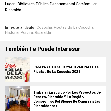
Lugar: Biblioteca Pública Departamental Comfamiliar
Risaralda
En este artículo:
Cosecha
,
Fiestas de La Cosecha
,
Historia
,
Pereira
,
Risaralda
También Te Puede Interesar
Pereira Ya Tiene Cartel Oficial Para Las
Fiestas De La Cosecha 2026
Trabajar En Equipo Por Los Proyectos De
Pereira, Risaralda Y La Región,
Compromiso Del Bloque De Congresistas
Risaraldenses.