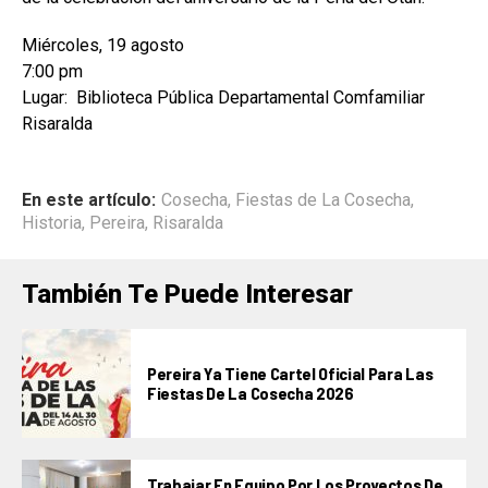
Miércoles, 19 agosto
7:00 pm
Lugar: Biblioteca Pública Departamental Comfamiliar
Risaralda
En este artículo:
Cosecha
,
Fiestas de La Cosecha
,
Historia
,
Pereira
,
Risaralda
También Te Puede Interesar
Pereira Ya Tiene Cartel Oficial Para Las
Fiestas De La Cosecha 2026
Trabajar En Equipo Por Los Proyectos De