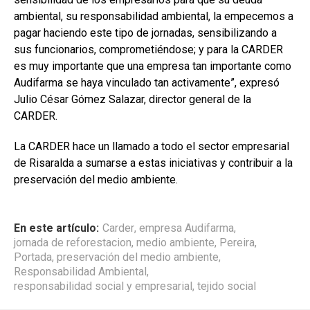
ambiental, su responsabilidad ambiental, la empecemos a
pagar haciendo este tipo de jornadas, sensibilizando a
sus funcionarios, comprometiéndose; y para la CARDER
es muy importante que una empresa tan importante como
Audifarma se haya vinculado tan activamente”, expresó
Julio César Gómez Salazar, director general de la
CARDER.
La CARDER hace un llamado a todo el sector empresarial
de Risaralda a sumarse a estas iniciativas y contribuir a la
preservación del medio ambiente.
En este artículo:
Carder
,
empresa Audifarma
,
jornada de reforestacion
,
medio ambiente
,
Pereira
,
Portada
,
preservación del medio ambiente
,
Responsabilidad Ambiental
,
responsabilidad social y empresarial
,
tejido social