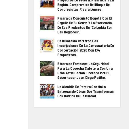
Proyectos De Pereira, Risaralda Y La
Región, Compromiso Del Bloque De
Congresistas Risaraldenses.
Risaralda Conquistó Bogotá Con El
Orgullo De Su Gente Y La Excelencia
De Sus Productos En ‘Colombia Son
Las Regiones’.
En Risaralda Cerraron Las
Inscripciones De La Convocatoria De
Concertación 2026 Con 134
Propuestas.
Risaralda Fortalece La Seguridad
Para La Cosecha Cafetera Con Una
Gran Articulación Liderada Por El
Gobernador Juan Diego Patiño.
La Alcaldía De Pereira Continúa
Entregando Obras Que Transforman
Los Barrios De La Ciudad