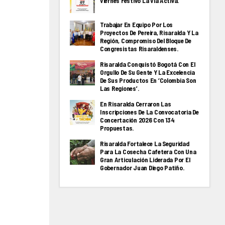
Viernes Festivo La Via Activa.
Trabajar En Equipo Por Los
Proyectos De Pereira, Risaralda Y La
Región, Compromiso Del Bloque De
Congresistas Risaraldenses.
Risaralda Conquistó Bogotá Con El
Orgullo De Su Gente Y La Excelencia
De Sus Productos En ‘Colombia Son
Las Regiones’.
En Risaralda Cerraron Las
Inscripciones De La Convocatoria De
Concertación 2026 Con 134
Propuestas.
Risaralda Fortalece La Seguridad
Para La Cosecha Cafetera Con Una
Gran Articulación Liderada Por El
Gobernador Juan Diego Patiño.