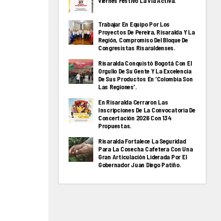
Viernes Festivo La Via Activa.
Trabajar En Equipo Por Los
Proyectos De Pereira, Risaralda Y La
Región, Compromiso Del Bloque De
Congresistas Risaraldenses.
Risaralda Conquistó Bogotá Con El
Orgullo De Su Gente Y La Excelencia
De Sus Productos En ‘Colombia Son
Las Regiones’.
En Risaralda Cerraron Las
Inscripciones De La Convocatoria De
Concertación 2026 Con 134
Propuestas.
Risaralda Fortalece La Seguridad
Para La Cosecha Cafetera Con Una
Gran Articulación Liderada Por El
Gobernador Juan Diego Patiño.