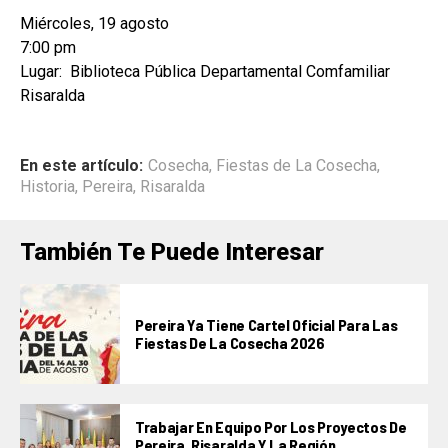
Miércoles, 19 agosto
7:00 pm
Lugar: Biblioteca Pública Departamental Comfamiliar
Risaralda
En este artículo:
Cosecha
,
Fiestas de La Cosecha
,
Historia
,
Pereira
,
Risaralda
También Te Puede Interesar
Pereira Ya Tiene Cartel Oficial Para Las
Fiestas De La Cosecha 2026
Trabajar En Equipo Por Los Proyectos De
Pereira, Risaralda Y La Región,