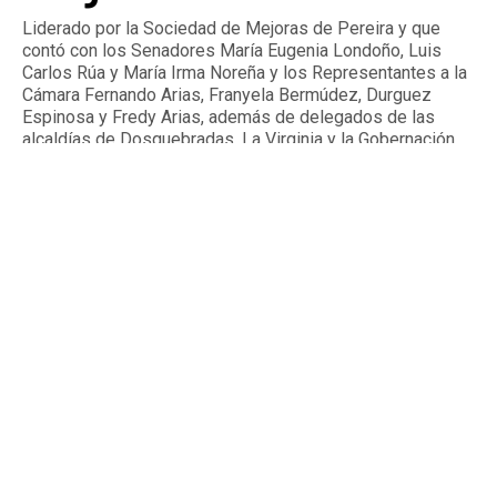
Liderado por la Sociedad de Mejoras de Pereira y que
contó con los Senadores María Eugenia Londoño, Luis
Carlos Rúa y María Irma Noreña y los Representantes a la
Cámara Fernando Arias, Franyela Bermúdez, Durguez
Espinosa y Fredy Arias, además de delegados de las
alcaldías de Dosquebradas, La Virginia y la Gobernación
de Risaralda.
By
Tardeando.com
Published
2 días ago