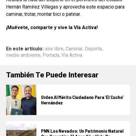
Hernán Ramírez Villegas y aprovecha este espacio para
caminar, trotar, montar bici o patinar.
¡Muévete, comparte y vive la Vía Activa!
En este artículo:
aire libre
,
Caminar
,
Deporte
,
medio ambiente
,
Portada
,
Via Activa
También Te Puede Interesar
Orden Al Mérito Ciudadano Para ‘El Cucho’
Hernández
PNN Los Nevados: Un Patrimonio Natural