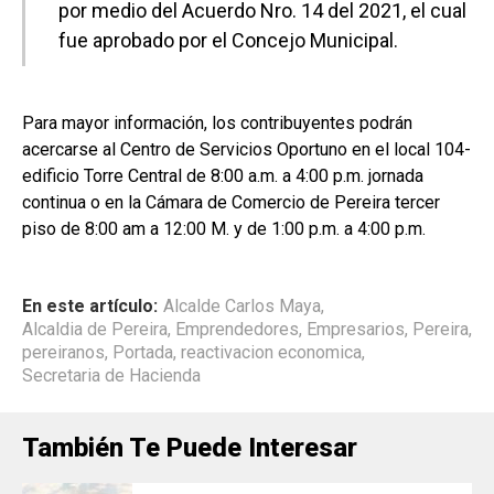
por medio del Acuerdo Nro. 14 del 2021, el cual
fue aprobado por el Concejo Municipal.
Para mayor información, los contribuyentes podrán
acercarse al Centro de Servicios Oportuno en el local 104-
edificio Torre Central de 8:00 a.m. a 4:00 p.m. jornada
continua o en la Cámara de Comercio de Pereira tercer
piso de 8:00 am a 12:00 M. y de 1:00 p.m. a 4:00 p.m.
En este artículo:
Alcalde Carlos Maya
,
Alcaldia de Pereira
,
Emprendedores
,
Empresarios
,
Pereira
,
pereiranos
,
Portada
,
reactivacion economica
,
Secretaria de Hacienda
También Te Puede Interesar