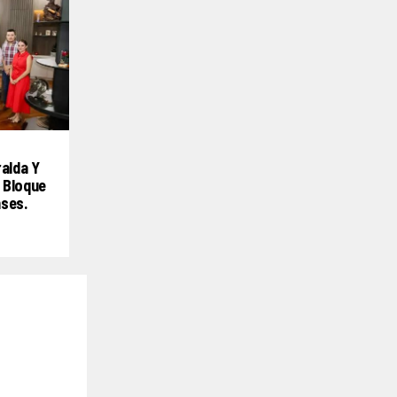
ralda Y
 Bloque
nses.