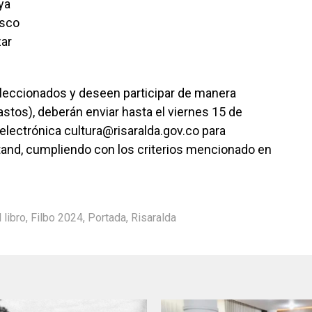
ya
asco
zar
leccionados y deseen participar de manera
stos), deberán enviar hasta el viernes 15 de
 electrónica cultura@risaralda.gov.co para
estand, cumpliendo con los criterios mencionado en
 libro
,
Filbo 2024
,
Portada
,
Risaralda