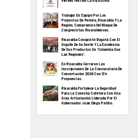
Viernes Festivo La Via Activa.
Trabajar En Equipo Por Los
Proyectos De Pereira, Risaralda Y La
Región, Compromiso Del Bloque De
Congresistas Risaraldenses.
Risaralda Conquistó Bogotá Con El
Orgullo De Su Gente Y La Excelencia
De Sus Productos En ‘Colombia Son
Las Regiones’.
En Risaralda Cerraron Las
Inscripciones De La Convocatoria De
Concertación 2026 Con 134
Propuestas.
Risaralda Fortalece La Seguridad
Para La Cosecha Cafetera Con Una
Gran Articulación Liderada Por El
Gobernador Juan Diego Patiño.