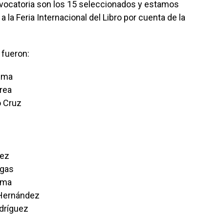
onvocatoria son los 15 seleccionados y estamos
 la Feria Internacional del Libro por cuenta de la
 fueron:
Lema
rea
 Cruz
nez
rgas
ama
 Hernández
dríguez