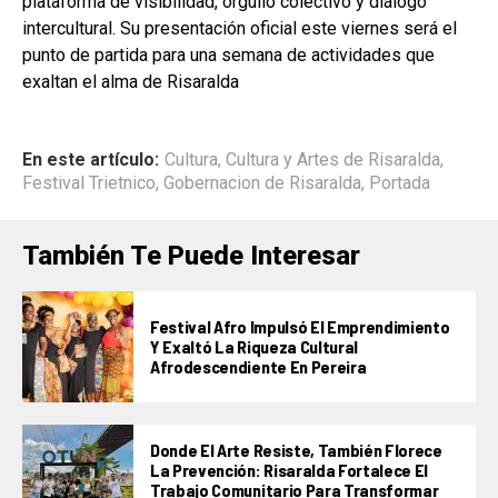
plataforma de visibilidad, orgullo colectivo y diálogo
intercultural. Su presentación oficial este viernes será el
punto de partida para una semana de actividades que
exaltan el alma de Risaralda
En este artículo:
Cultura
,
Cultura y Artes de Risaralda
,
Festival Trietnico
,
Gobernacion de Risaralda
,
Portada
También Te Puede Interesar
Festival Afro Impulsó El Emprendimiento
Y Exaltó La Riqueza Cultural
Afrodescendiente En Pereira
Donde El Arte Resiste, También Florece
La Prevención: Risaralda Fortalece El
Trabajo Comunitario Para Transformar