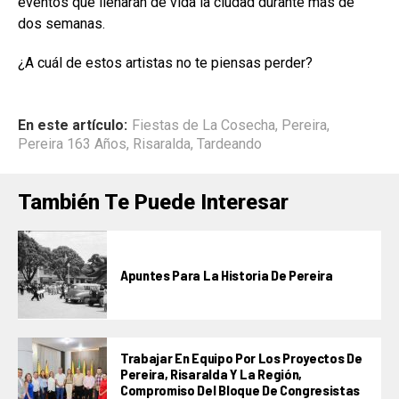
eventos que llenarán de vida la ciudad durante más de
dos semanas.
¿A cuál de estos artistas no te piensas perder?
En este artículo:
Fiestas de La Cosecha
,
Pereira
,
Pereira 163 Años
,
Risaralda
,
Tardeando
También Te Puede Interesar
Apuntes Para La Historia De Pereira
Trabajar En Equipo Por Los Proyectos De
Pereira, Risaralda Y La Región,
Compromiso Del Bloque De Congresistas