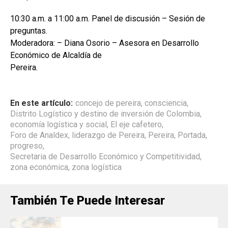
10:30 a.m. a 11:00 a.m. Panel de discusión – Sesión de
preguntas.
Moderadora: – Diana Osorio – Asesora en Desarrollo
Económico de Alcaldía de
Pereira.
En este artículo:
concejo de pereira
,
consciencia
,
Distrito Logístico y destino de inversión de Colombia
,
economía logística y social
,
El eje cafetero
,
Foro de Analdex
,
liderazgo de Pereira
,
Pereira
,
Portada
,
progreso
,
Secretaria de Desarrollo Económico y Competitividad
,
zona económica
,
zona logística
También Te Puede Interesar