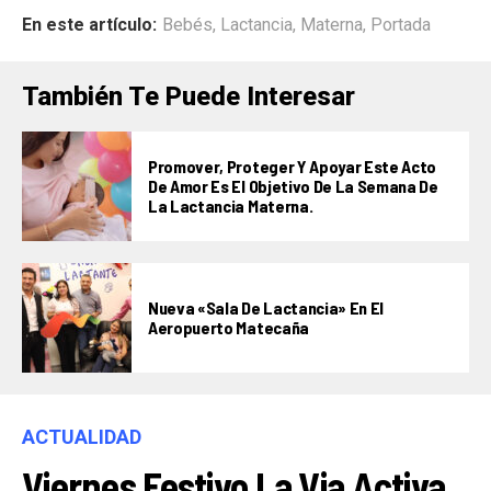
En este artículo:
Bebés
,
Lactancia
,
Materna
,
Portada
También Te Puede Interesar
Promover, Proteger Y Apoyar Este Acto
De Amor Es El Objetivo De La Semana De
La Lactancia Materna.
Nueva «Sala De Lactancia» En El
Aeropuerto Matecaña
ACTUALIDAD
Viernes Festivo La Via Activa.