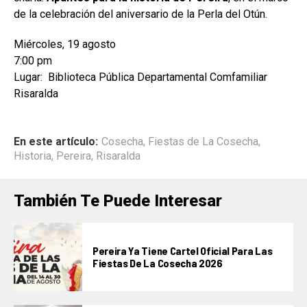
de la celebración del aniversario de la Perla del Otún.
Miércoles, 19 agosto
7:00 pm
Lugar: Biblioteca Pública Departamental Comfamiliar
Risaralda
En este artículo:
Cosecha
,
Fiestas de La Cosecha
,
Historia
,
Pereira
,
Risaralda
También Te Puede Interesar
Pereira Ya Tiene Cartel Oficial Para Las
Fiestas De La Cosecha 2026