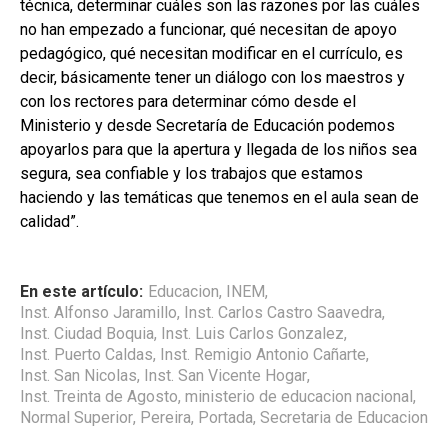
técnica, determinar cuáles son las razones por las cuáles
no han empezado a funcionar, qué necesitan de apoyo
pedagógico, qué necesitan modificar en el currículo, es
decir, básicamente tener un diálogo con los maestros y
con los rectores para determinar cómo desde el
Ministerio y desde Secretaría de Educación podemos
apoyarlos para que la apertura y llegada de los niños sea
segura, sea confiable y los trabajos que estamos
haciendo y las temáticas que tenemos en el aula sean de
calidad”.
En este artículo:
Educacion
,
INEM
,
Inst. Alfonso Jaramillo
,
Inst. Carlos Castro Saavedra
,
Inst. Ciudad Boquia
,
Inst. Luis Carlos Gonzalez
,
Inst. Puerto Caldas
,
Inst. Remigio Antonio Cañarte
,
Inst. San Nicolas
,
Inst. San Vicente Hogar
,
Inst. Treinta de Agosto
,
ministerio de educacion nacional
,
Normal Superior
,
Pereira
,
Portada
,
Secretaria de Educacion