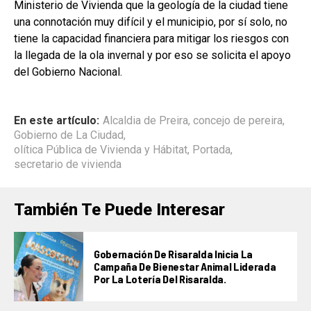
Ministerio de Vivienda que la geología de la ciudad tiene
una connotación muy difícil y el municipio, por sí solo, no
tiene la capacidad financiera para mitigar los riesgos con
la llegada de la ola invernal y por eso se solicita el apoyo
del Gobierno Nacional.
En este artículo:
Alcaldia de Preira
,
concejo de pereira
,
Gobierno de La Ciudad
,
olítica Pública de Vivienda y Hábitat
,
Portada
,
secretario de vivienda
También Te Puede Interesar
Gobernación De Risaralda Inicia La
Campaña De Bienestar Animal Liderada
Por La Lotería Del Risaralda.