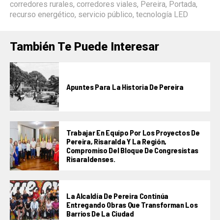
corredores rurales
,
corredores viales
,
Pereira
,
Portada
,
recurso energético
,
servicio público
,
tecnología LED
También Te Puede Interesar
Apuntes Para La Historia De Pereira
Trabajar En Equipo Por Los Proyectos De
Pereira, Risaralda Y La Región,
Compromiso Del Bloque De Congresistas
Risaraldenses.
La Alcaldía De Pereira Continúa
Entregando Obras Que Transforman Los
Barrios De La Ciudad