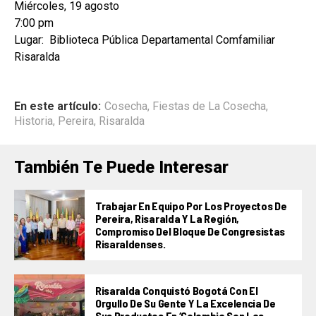
Miércoles, 19 agosto
7:00 pm
Lugar: Biblioteca Pública Departamental Comfamiliar
Risaralda
En este artículo:
Cosecha
,
Fiestas de La Cosecha
,
Historia
,
Pereira
,
Risaralda
También Te Puede Interesar
Trabajar En Equipo Por Los Proyectos De
Pereira, Risaralda Y La Región,
Compromiso Del Bloque De Congresistas
Risaraldenses.
Risaralda Conquistó Bogotá Con El
Orgullo De Su Gente Y La Excelencia De
Sus Productos En ‘Colombia Son Las