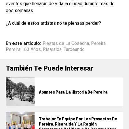
eventos que llenarán de vida la ciudad durante más de
dos semanas.
¿A cuál de estos artistas no te piensas perder?
En este artículo:
Fiestas de La Cosecha
,
Pereira
,
Pereira 163 Años
,
Risaralda
,
Tardeando
También Te Puede Interesar
Apuntes Para La Historia De Pereira
Trabajar En Equipo Por Los Proyectos De
Pereira, Risaralda Y La Región,
Compromiso Del Bloque De Congresistas