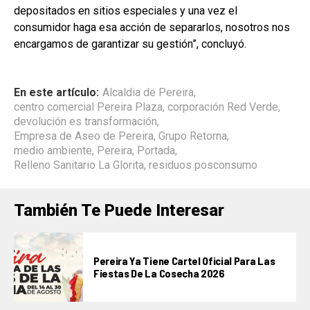
depositados en sitios especiales y una vez el
consumidor haga esa acción de separarlos, nosotros nos
encargamos de garantizar su gestión”, concluyó.
En este artículo:
Alcaldia de Pereira
,
centro comercial Pereira Plaza
,
corporación Red Verde
,
devolución es transformación
,
Empresa de Aseo de Pereira
,
Grupo Retorna
,
medio ambiente
,
Pereira
,
Portada
,
Relleno Sanitario La Glorita
,
residuos posconsumo
También Te Puede Interesar
Pereira Ya Tiene Cartel Oficial Para Las
Fiestas De La Cosecha 2026