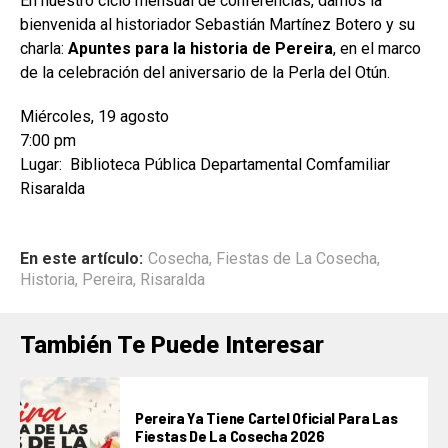
En nuestro ciclo mensual de conferencias, damos la
bienvenida al historiador Sebastián Martínez Botero y su
charla:
Apuntes para la historia de Pereira
, en el marco
de la celebración del aniversario de la Perla del Otún.
Miércoles, 19 agosto
7:00 pm
Lugar: Biblioteca Pública Departamental Comfamiliar
Risaralda
En este artículo:
Cosecha
,
Fiestas de La Cosecha
,
Historia
,
Pereira
,
Risaralda
También Te Puede Interesar
Pereira Ya Tiene Cartel Oficial Para Las
Fiestas De La Cosecha 2026