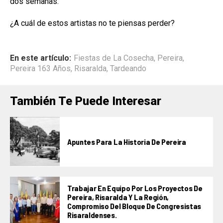
dos semanas.
¿A cuál de estos artistas no te piensas perder?
En este artículo:
Fiestas de La Cosecha
,
Pereira
,
Pereira 163 Años
,
Risaralda
,
Tardeando
También Te Puede Interesar
Apuntes Para La Historia De Pereira
Trabajar En Equipo Por Los Proyectos De
Pereira, Risaralda Y La Región,
Compromiso Del Bloque De Congresistas
Risaraldenses.