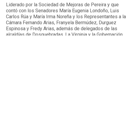
Liderado por la Sociedad de Mejoras de Pereira y que
contó con los Senadores María Eugenia Londoño, Luis
Carlos Rúa y María Irma Noreña y los Representantes a la
Cámara Fernando Arias, Franyela Bermúdez, Durguez
Espinosa y Fredy Arias, además de delegados de las
alcaldías de Dosquebradas, La Virginia y la Gobernación
de Risaralda.
By
Tardeando.com
Published
15 horas ago