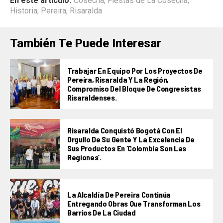
En este artículo:
Cosecha
,
Fiestas de La Cosecha
,
Historia
,
Pereira
,
Risaralda
También Te Puede Interesar
Trabajar En Equipo Por Los Proyectos De
Pereira, Risaralda Y La Región,
Compromiso Del Bloque De Congresistas
Risaraldenses.
Risaralda Conquistó Bogotá Con El
Orgullo De Su Gente Y La Excelencia De
Sus Productos En ‘Colombia Son Las
Regiones’.
La Alcaldía De Pereira Continúa
Entregando Obras Que Transforman Los
Barrios De La Ciudad