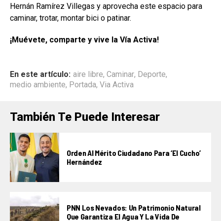
Hernán Ramírez Villegas y aprovecha este espacio para
caminar, trotar, montar bici o patinar.
¡Muévete, comparte y vive la Vía Activa!
En este artículo:
aire libre
,
Caminar
,
Deporte
,
medio ambiente
,
Portada
,
Via Activa
También Te Puede Interesar
Orden Al Mérito Ciudadano Para ‘El Cucho’
Hernández
PNN Los Nevados: Un Patrimonio Natural
Que Garantiza El Agua Y La Vida De