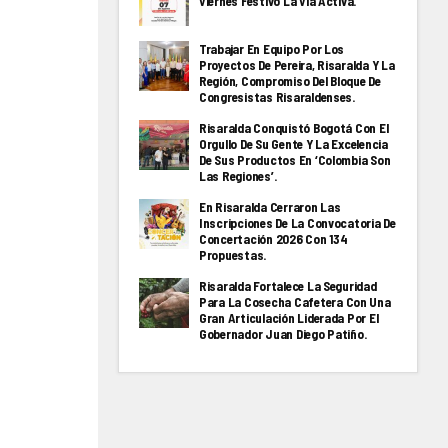
Viernes Festivo La Via Activa.
Trabajar En Equipo Por Los
Proyectos De Pereira, Risaralda Y La
Región, Compromiso Del Bloque De
Congresistas Risaraldenses.
Risaralda Conquistó Bogotá Con El
Orgullo De Su Gente Y La Excelencia
De Sus Productos En ‘Colombia Son
Las Regiones’.
En Risaralda Cerraron Las
Inscripciones De La Convocatoria De
Concertación 2026 Con 134
Propuestas.
Risaralda Fortalece La Seguridad
Para La Cosecha Cafetera Con Una
Gran Articulación Liderada Por El
Gobernador Juan Diego Patiño.