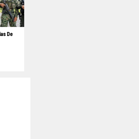
ías De