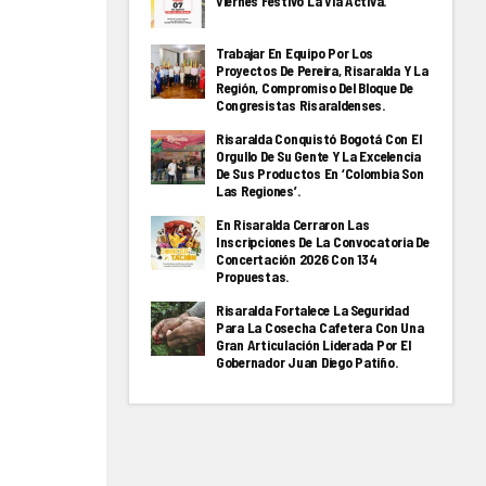
Viernes Festivo La Via Activa.
Trabajar En Equipo Por Los
Proyectos De Pereira, Risaralda Y La
Región, Compromiso Del Bloque De
Congresistas Risaraldenses.
Risaralda Conquistó Bogotá Con El
Orgullo De Su Gente Y La Excelencia
De Sus Productos En ‘Colombia Son
Las Regiones’.
En Risaralda Cerraron Las
Inscripciones De La Convocatoria De
Concertación 2026 Con 134
Propuestas.
Risaralda Fortalece La Seguridad
Para La Cosecha Cafetera Con Una
Gran Articulación Liderada Por El
Gobernador Juan Diego Patiño.