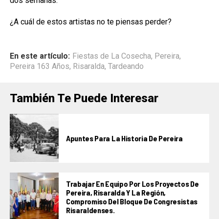
dos semanas.
¿A cuál de estos artistas no te piensas perder?
En este artículo:
Fiestas de La Cosecha
,
Pereira
,
Pereira 163 Años
,
Risaralda
,
Tardeando
También Te Puede Interesar
Apuntes Para La Historia De Pereira
Trabajar En Equipo Por Los Proyectos De
Pereira, Risaralda Y La Región,
Compromiso Del Bloque De Congresistas
Risaraldenses.