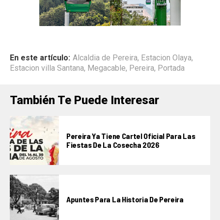
En este artículo:
Alcaldia de Pereira
,
Estacion Olaya
,
Estacion villa Santana
,
Megacable
,
Pereira
,
Portada
También Te Puede Interesar
Pereira Ya Tiene Cartel Oficial Para Las
Fiestas De La Cosecha 2026
Apuntes Para La Historia De Pereira