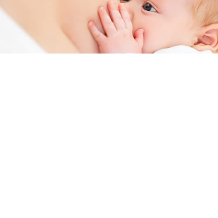
Semana Mundial de la Lactancia Materna: un
compromiso con la salud de madres y bebés
Del 1 al 7 de agosto se conmemora la Semana
Mundial de la Lactancia Materna, una fecha que
busca promover la importancia de la
alimentación natural durante los primeros