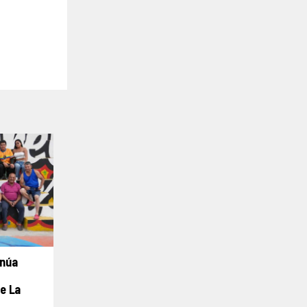
inúa
e La