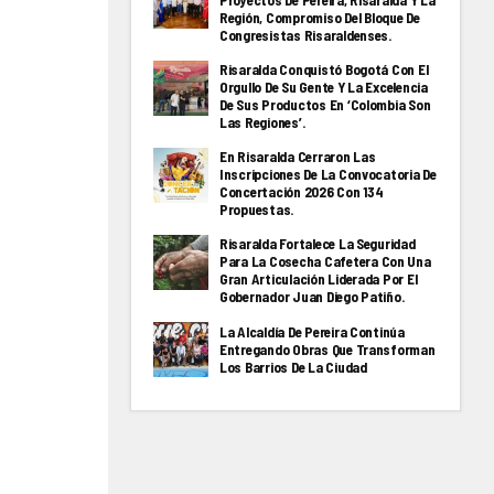
Proyectos De Pereira, Risaralda Y La
Región, Compromiso Del Bloque De
Congresistas Risaraldenses.
Risaralda Conquistó Bogotá Con El
Orgullo De Su Gente Y La Excelencia
De Sus Productos En ‘Colombia Son
Las Regiones’.
En Risaralda Cerraron Las
Inscripciones De La Convocatoria De
Concertación 2026 Con 134
Propuestas.
Risaralda Fortalece La Seguridad
Para La Cosecha Cafetera Con Una
Gran Articulación Liderada Por El
Gobernador Juan Diego Patiño.
La Alcaldía De Pereira Continúa
Entregando Obras Que Transforman
Los Barrios De La Ciudad