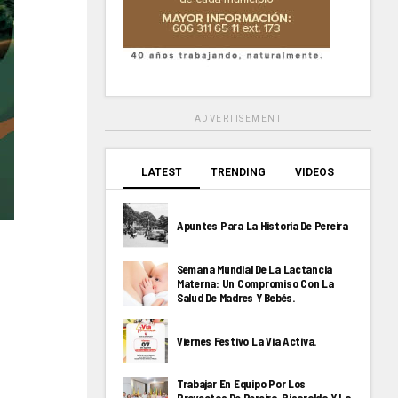
ADVERTISEMENT
LATEST
TRENDING
VIDEOS
Apuntes Para La Historia De Pereira
Semana Mundial De La Lactancia
Materna: Un Compromiso Con La
Salud De Madres Y Bebés.
Viernes Festivo La Via Activa.
Trabajar En Equipo Por Los