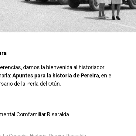
ira
rencias, damos la bienvenida al historiador
harla:
Apuntes para la historia de Pereira
, en el
sario de la Perla del Otún.
amental Comfamiliar Risaralda
e La Cosecha
,
Historia
,
Pereira
,
Risaralda