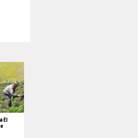
a El
De