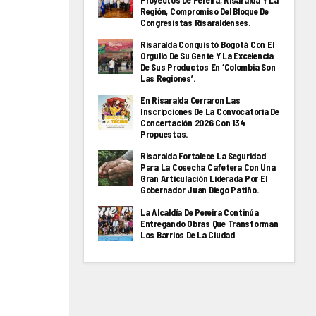
Proyectos De Pereira, Risaralda Y La
Región, Compromiso Del Bloque De
Congresistas Risaraldenses.
Risaralda Conquistó Bogotá Con El
Orgullo De Su Gente Y La Excelencia
De Sus Productos En ‘Colombia Son
Las Regiones’.
En Risaralda Cerraron Las
Inscripciones De La Convocatoria De
Concertación 2026 Con 134
Propuestas.
Risaralda Fortalece La Seguridad
Para La Cosecha Cafetera Con Una
Gran Articulación Liderada Por El
Gobernador Juan Diego Patiño.
La Alcaldía De Pereira Continúa
Entregando Obras Que Transforman
Los Barrios De La Ciudad