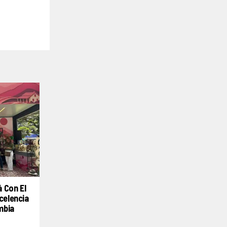
 Con El
celencia
mbia