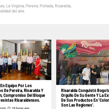
das
,
La Virginia
,
Pereira
,
Portada
,
Risaralda
,
calidad del aire
 En Equipo Por Los
s De Pereira, Risaralda Y
Risaralda Conquistó Bogotá
n, Compromiso Del Bloque
Orgullo De Su Gente Y La Ex
esistas Risaraldenses.
De Sus Productos En ‘Colo
Son Las Regiones’.
.com
18 horas ago