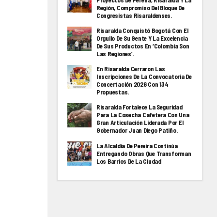
Proyectos De Pereira, Risaralda Y La
Región, Compromiso Del Bloque De
Congresistas Risaraldenses.
Risaralda Conquistó Bogotá Con El
Orgullo De Su Gente Y La Excelencia
De Sus Productos En ‘Colombia Son
Las Regiones’.
En Risaralda Cerraron Las
Inscripciones De La Convocatoria De
Concertación 2026 Con 134
Propuestas.
Risaralda Fortalece La Seguridad
Para La Cosecha Cafetera Con Una
Gran Articulación Liderada Por El
Gobernador Juan Diego Patiño.
La Alcaldía De Pereira Continúa
Entregando Obras Que Transforman
Los Barrios De La Ciudad