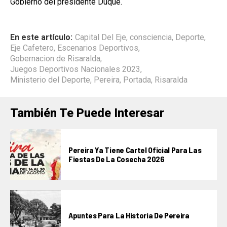
Gobierno del presidente Duque.
En este artículo:
Capital Del Eje
,
consciencia
,
Deporte
,
Eje Cafetero
,
Escenarios Deportivos
,
Gobernacion de Risaralda
,
Juegos Deportivos Nacionales 2023
,
Ministerio del Deporte
,
Pereira
,
Portada
,
Risaralda
También Te Puede Interesar
Pereira Ya Tiene Cartel Oficial Para Las
Fiestas De La Cosecha 2026
Apuntes Para La Historia De Pereira