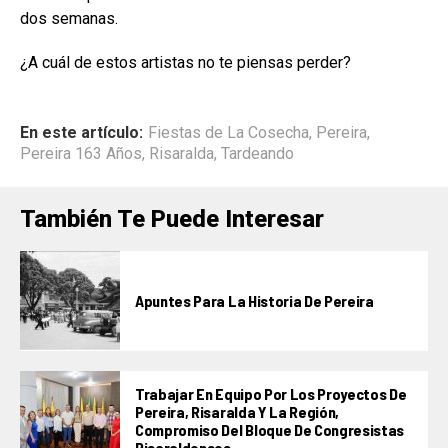
dos semanas.
¿A cuál de estos artistas no te piensas perder?
En este artículo:
Fiestas de La Cosecha
,
Pereira
,
Pereira 163 Años
,
Risaralda
,
Tardeando
También Te Puede Interesar
Apuntes Para La Historia De Pereira
Trabajar En Equipo Por Los Proyectos De
Pereira, Risaralda Y La Región,
Compromiso Del Bloque De Congresistas
Risaraldenses.