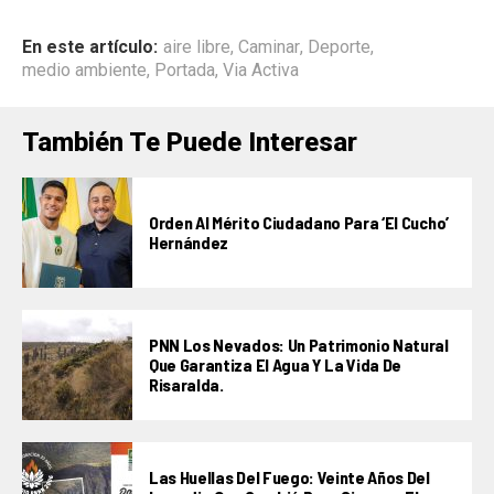
En este artículo:
aire libre
,
Caminar
,
Deporte
,
medio ambiente
,
Portada
,
Via Activa
También Te Puede Interesar
Orden Al Mérito Ciudadano Para ‘El Cucho’
Hernández
PNN Los Nevados: Un Patrimonio Natural
Que Garantiza El Agua Y La Vida De
Risaralda.
Las Huellas Del Fuego: Veinte Años Del