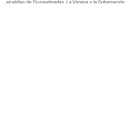
alcaldías de Dosquebradas, La Virginia y la Gobernación
de Risaralda.
By
Tardeando.com
Published
1 día ago