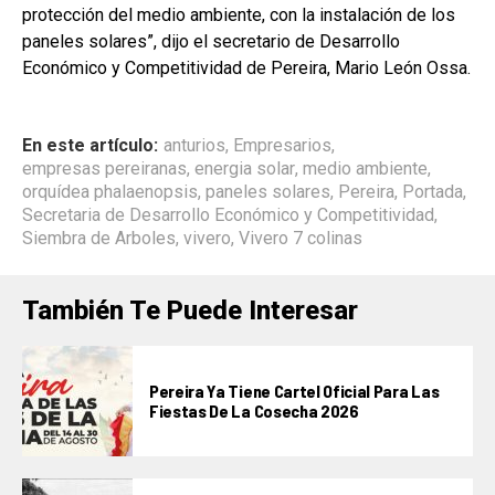
protección del medio ambiente, con la instalación de los
paneles solares”, dijo el secretario de Desarrollo
Económico y Competitividad de Pereira, Mario León Ossa.
En este artículo:
anturios
,
Empresarios
,
empresas pereiranas
,
energia solar
,
medio ambiente
,
orquídea phalaenopsis
,
paneles solares
,
Pereira
,
Portada
,
Secretaria de Desarrollo Económico y Competitividad
,
Siembra de Arboles
,
vivero
,
Vivero 7 colinas
También Te Puede Interesar
Pereira Ya Tiene Cartel Oficial Para Las
Fiestas De La Cosecha 2026