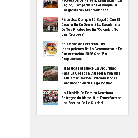
Proyectos De Pereira, Risaralda Y La
Región, Compromiso Del Bloque De
Congresistas Risaraldenses.
Risaralda Conquistó Bogotá Con El
Orgullo De Su Gente Y La Excelencia
De Sus Productos En ‘Colombia Son
Las Regiones’.
En Risaralda Cerraron Las
Inscripciones De La Convocatoria De
Concertación 2026 Con 134
Propuestas.
Risaralda Fortalece La Seguridad
Para La Cosecha Cafetera Con Una
Gran Articulación Liderada Por El
Gobernador Juan Diego Patiño.
La Alcaldía De Pereira Continúa
Entregando Obras Que Transforman
Los Barrios De La Ciudad