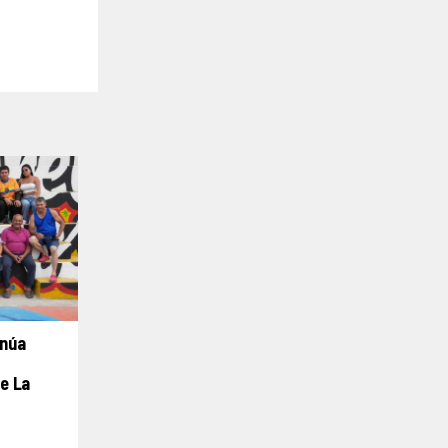
inúa
e La