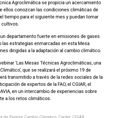
Técnica Agroclimática se propicia un acercamiento
ue ellos conozcan las condiciones climáticas de
del tiempo para el siguiente mes y puedan tomar
cultivos.
s un departamento fuerte en emisiones de gases
nto las estrategias enmarcadas en esta Mesa
es dirigidas a la adaptación al cambio climático.
 webinar ‘Las Mesas Técnicas Agroclimáticas, una
Climático’, que se realizará el próximo 19 de
será transmitido a través de la redes sociales de la
icipación de expertos de la FAO, el CGIAR, el
SAVIA, en un intercambio de experiencias sobre
te a los retos climáticos.
ia de Pereira
,
Cambio Climatico
,
Carder
,
CGIAR
,